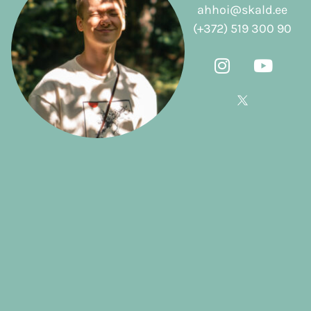
ahhoi@skald.ee
(+372) 519 300 90